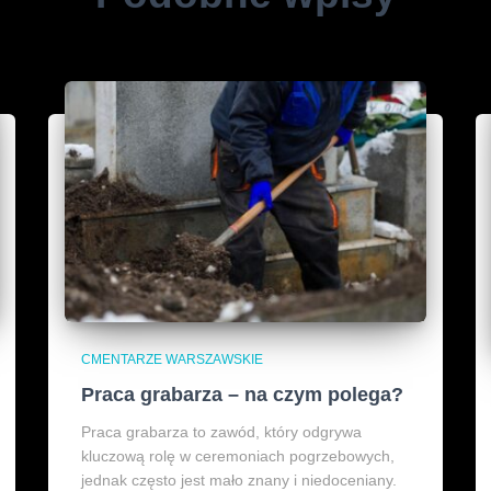
CMENTARZE WARSZAWSKIE
Praca grabarza – na czym polega?
Praca grabarza to zawód, który odgrywa
kluczową rolę w ceremoniach pogrzebowych,
jednak często jest mało znany i niedoceniany.