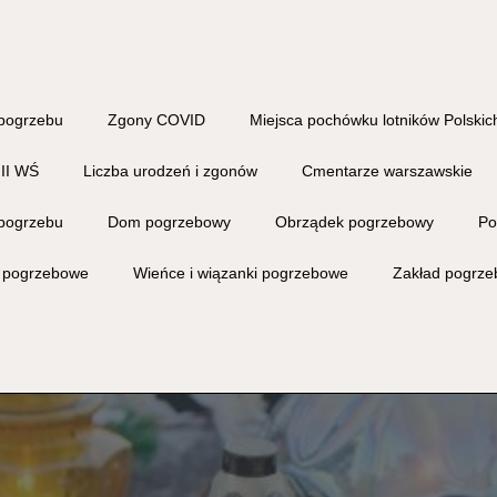
pogrzebu
Zgony COVID
Miejsca pochówku lotników Polskich
 II WŚ
Liczba urodzeń i zgonów
Cmentarze warszawskie
pogrzebu
Dom pogrzebowy
Obrządek pogrzebowy
Po
i pogrzebowe
Wieńce i wiązanki pogrzebowe
Zakład pogrz