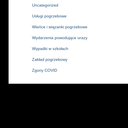
Uncategorized
Usługi pogrzebowe
Wieńce i wiązanki pogrzebowe
Wydarzenia powodujące urazy
Wypadki w szkołach
Zakład pogrzebowy
Zgony COVID