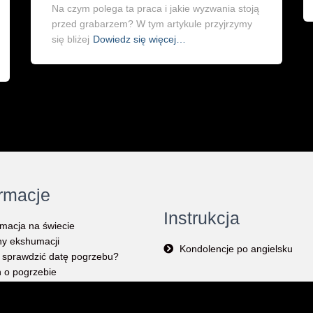
Na czym polega ta praca i jakie wyzwania stoją
przed grabarzem? W tym artykule przyjrzymy
się bliżej
Dowiedz się więcej…
ormacje
Instrukcja
macja na świecie
y ekshumacji
Kondolencje po angielsku
 sprawdzić datę pogrzebu?
 o pogrzebie