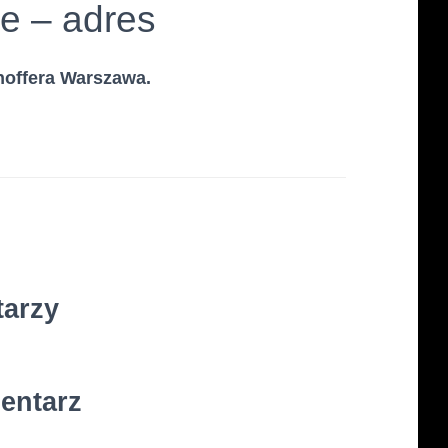
e – adres
hoffera Warszawa.
tarzy
entarz