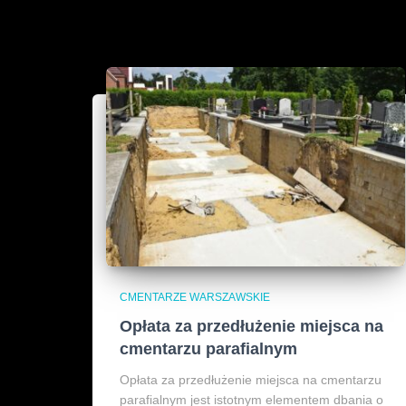
CMENTARZE WARSZAWSKIE
Opłata za przedłużenie miejsca na
cmentarzu parafialnym
Opłata za przedłużenie miejsca na cmentarzu
parafialnym jest istotnym elementem dbania o