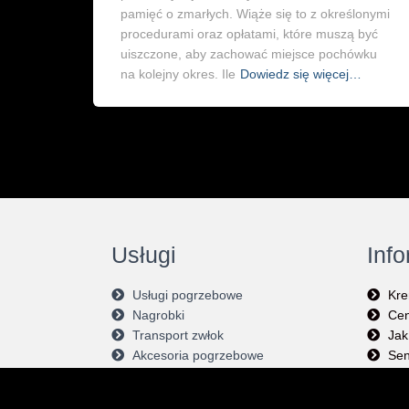
pamięć o zmarłych. Wiąże się to z określonymi
procedurami oraz opłatami, które muszą być
uiszczone, aby zachować miejsce pochówku
na kolejny okres. Ile
Dowiedz się więcej…
Usługi
Inf
Usługi pogrzebowe
Kre
Nagrobki
Cen
Transport zwłok
Jak
Akcesoria pogrzebowe
Sen