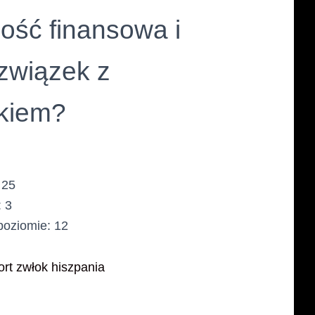
ość finansowa i
związek z
dkiem?
 25
: 3
poziomie: 12
ort zwłok hiszpania