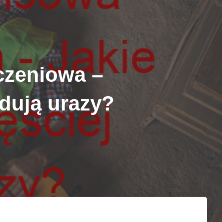
czeniowa –
dują urazy?