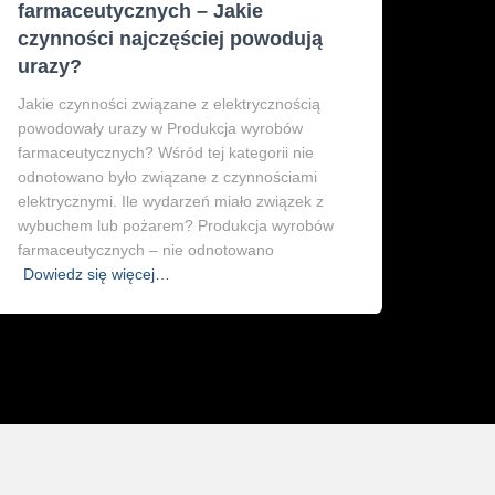
farmaceutycznych – Jakie
czynności najczęściej powodują
urazy?
Jakie czynności związane z elektrycznością
powodowały urazy w Produkcja wyrobów
farmaceutycznych? Wśród tej kategorii nie
odnotowano było związane z czynnościami
elektrycznymi. Ile wydarzeń miało związek z
wybuchem lub pożarem? Produkcja wyrobów
farmaceutycznych – nie odnotowano
Dowiedz się więcej…