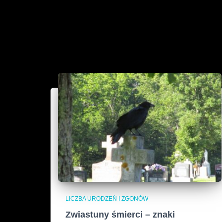
LICZBA URODZEŃ I ZGONÓW
Zwiastuny śmierci – znaki