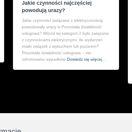
Jakie czynności najczęściej
powodują urazy?
Jakie czynności związane z elektrycznością
powodowały urazy w Pozostała działalność
usługowa? Wśród tej kategorii 2 było związane
z czynnościami elektrycznymi. Ile wydarzeń
miało związek z wybuchem lub pożarem?
Pozostała działalność usługowa – nie
odnotowano wypadków
Dowiedz się więcej…
ormacje