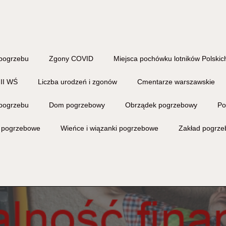
pogrzebu
Zgony COVID
Miejsca pochówku lotników Polskich
 II WŚ
Liczba urodzeń i zgonów
Cmentarze warszawskie
pogrzebu
Dom pogrzebowy
Obrządek pogrzebowy
Po
i pogrzebowe
Wieńce i wiązanki pogrzebowe
Zakład pogrz