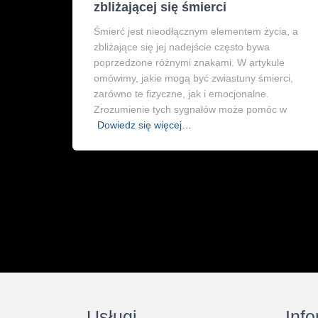
zbliżającej się śmierci
Śmierć jest nieodłącznym elementem życia, a
zbliżające się jej nadejście często bywa
poprzedzone różnymi znakami. W artykule
omówimy, jakie mogą być zwiastuny śmierci,
zarówno te fizyczne, jak i emocjonalne.
Zrozumienie tych sygnałów może pomóc w
Dowiedz się więcej…
Usługi
Inf