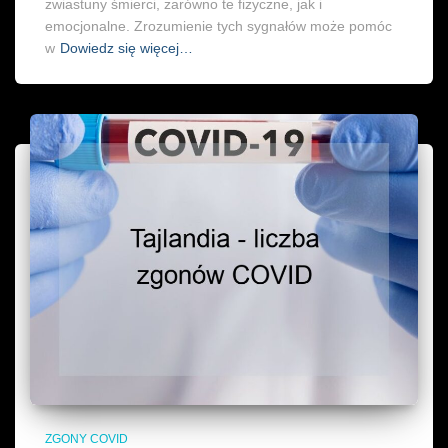
zwiastuny śmierci, zarówno te fizyczne, jak i
emocjonalne. Zrozumienie tych sygnałów może pomóc
w
Dowiedz się więcej…
ZGONY COVID