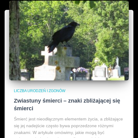
LICZBA URODZEŃ I ZGONÓW
Zwiastuny śmierci – znaki zbliżającej się
śmierci
Śmierć jest nieodłącznym elementem życia, a zbliżające
się jej nadejście często bywa poprzedzone różnymi
znakami. W artykule omówimy, jakie mogą być