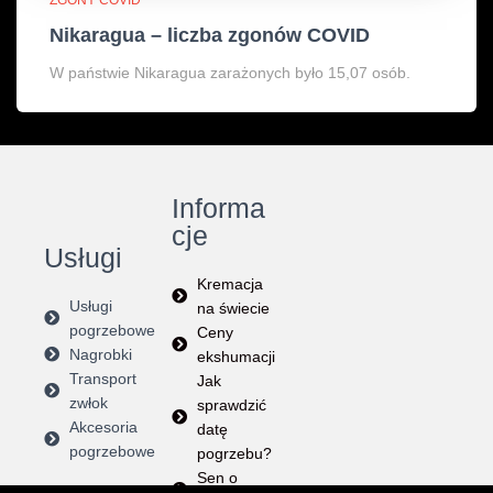
Nikaragua – liczba zgonów COVID
W państwie Nikaragua zarażonych było 15,07 osób.
Informa
cje
Usługi
Kremacja
Usługi
na świecie
pogrzebowe
Ceny
Nagrobki
ekshumacji
Transport
Jak
zwłok
sprawdzić
Akcesoria
datę
pogrzebowe
pogrzebu?
Sen o