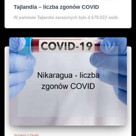
Tajlandia – liczba zgonów COVID
W państwie Tajlandia zarażonych było 4,679,022 osób.
ZGONY COVID