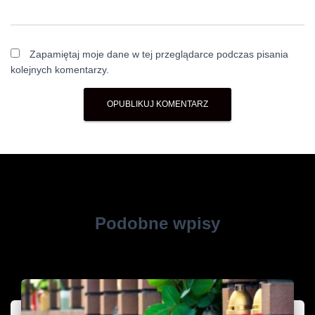
Zapamiętaj moje dane w tej przeglądarce podczas pisania
kolejnych komentarzy.
Podobne wpisy