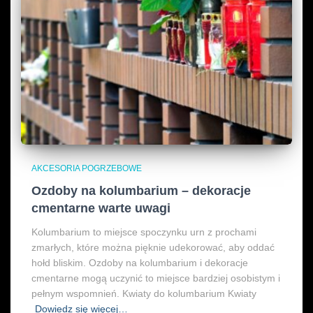
AKCESORIA POGRZEBOWE
Ozdoby na kolumbarium – dekoracje
cmentarne warte uwagi
Kolumbarium to miejsce spoczynku urn z prochami
zmarłych, które można pięknie udekorować, aby oddać
hołd bliskim. Ozdoby na kolumbarium i dekoracje
cmentarne mogą uczynić to miejsce bardziej osobistym i
pełnym wspomnień. Kwiaty do kolumbarium Kwiaty
Dowiedz się więcej…