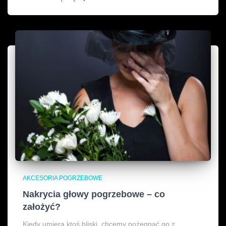
AKCESORIA POGRZEBOWE
Nakrycia głowy pogrzebowe – co
założyć?
Kiedy umiera ktoś bliski, chcemy pożegnać go z