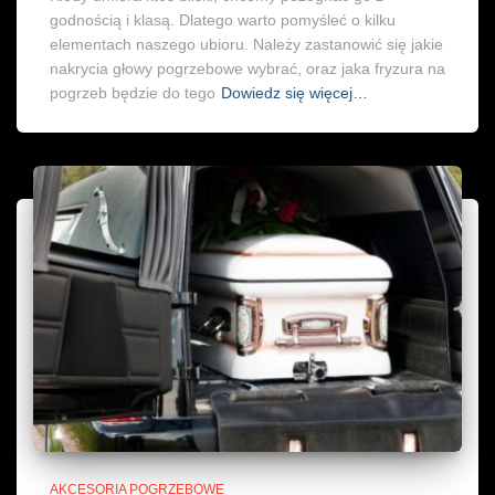
godnością i klasą. Dlatego warto pomyśleć o kilku
elementach naszego ubioru. Należy zastanowić się jakie
nakrycia głowy pogrzebowe wybrać, oraz jaka fryzura na
pogrzeb będzie do tego
Dowiedz się więcej…
AKCESORIA POGRZEBOWE