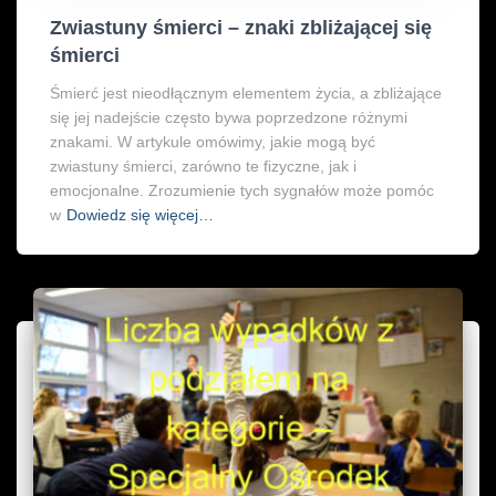
Zwiastuny śmierci – znaki zbliżającej się
śmierci
Śmierć jest nieodłącznym elementem życia, a zbliżające
się jej nadejście często bywa poprzedzone różnymi
znakami. W artykule omówimy, jakie mogą być
zwiastuny śmierci, zarówno te fizyczne, jak i
emocjonalne. Zrozumienie tych sygnałów może pomóc
w
Dowiedz się więcej…