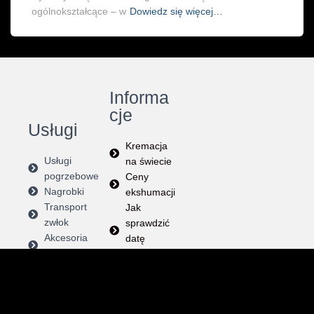
ogólnokształcące – w
Dowiedz się więcej…
Informa
cje
Usługi
Kremacja
Usługi
na świecie
pogrzebowe
Ceny
Nagrobki
ekshumacji
Transport
Jak
zwłok
sprawdzić
Akcesoria
datę
pogrzebowe
pogrzebu?
Sen o
pogrzebie