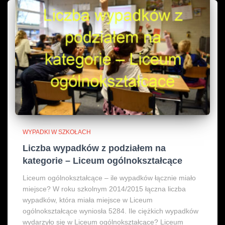
WYPADKI W SZKOŁACH
Liczba wypadków z podziałem na
kategorie – Liceum ogólnokształcące
Liceum ogólnokształcące – ile wypadków łącznie miało
miejsce? W roku szkolnym 2014/2015 łączna liczba
wypadków, która miała miejsce w Liceum
ogólnokształcące wyniosła 5284. Ile ciężkich wypadków
wydarzyło się w Liceum ogólnokształcące? Liceum