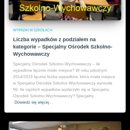
WYPADKI W SZKOŁACH
Liczba wypadków z podziałem na
kategorie – Specjalny Ośrodek Szkolno-
Wychowawczy
Specjalny Ośrodek Szkolno-Wychowawczy – ile
wypadków łącznie miało miejsce? W roku szkolnym
2014/2015 łączna liczba wypadków, która miała miejsce
w Specjalny Ośrodek Szkolno-Wychowawczy wyniosła
96. Ile ciężkich wypadków wydarzyło się w Specjalny
Ośrodek Szkolno-Wychowawczy? Specjalny
Dowiedz się więcej…