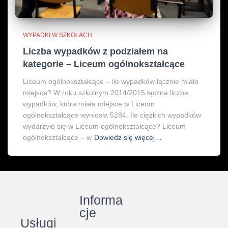
WYPADKI W SZKOŁACH
Liczba wypadków z podziałem na
kategorie – Liceum ogólnokształcące
Liceum ogólnokształcące – ile wypadków łącznie miało
miejsce? W roku szkolnym 2014/2015 łączna liczba
wypadków, która miała miejsce w Liceum
ogólnokształcące wyniosła 5284. Ile ciężkich wypadków
wydarzyło się w Liceum ogólnokształcące? Liceum
ogólnokształcące – w
Dowiedz się więcej…
Informa
cje
Usługi