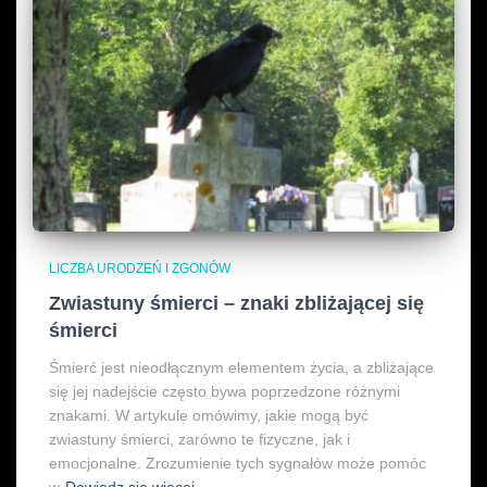
LICZBA URODZEŃ I ZGONÓW
Zwiastuny śmierci – znaki zbliżającej się
śmierci
Śmierć jest nieodłącznym elementem życia, a zbliżające
się jej nadejście często bywa poprzedzone różnymi
znakami. W artykule omówimy, jakie mogą być
zwiastuny śmierci, zarówno te fizyczne, jak i
emocjonalne. Zrozumienie tych sygnałów może pomóc
w
Dowiedz się więcej…