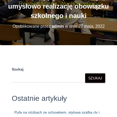
umysłowo realizację obowiązku
szkolnego i nauki
Opublikowane przez
admin
w dniu
27 maja, 2022
Szukaj
SZUKAJ
Ostatnie artykuły
Pufa na nóżkach ze schowkiem, stylowa szafka rtv i