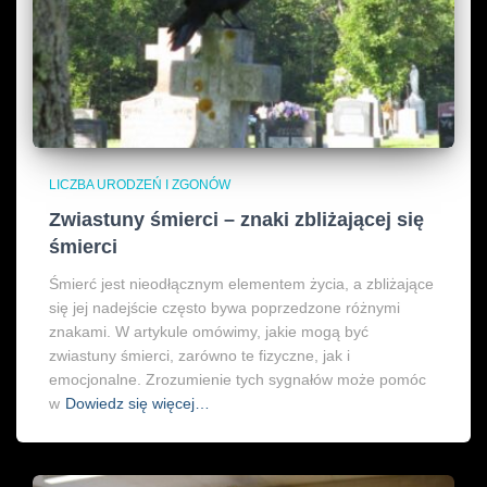
LICZBA URODZEŃ I ZGONÓW
Zwiastuny śmierci – znaki zbliżającej się
śmierci
Śmierć jest nieodłącznym elementem życia, a zbliżające
się jej nadejście często bywa poprzedzone różnymi
znakami. W artykule omówimy, jakie mogą być
zwiastuny śmierci, zarówno te fizyczne, jak i
emocjonalne. Zrozumienie tych sygnałów może pomóc
w
Dowiedz się więcej…