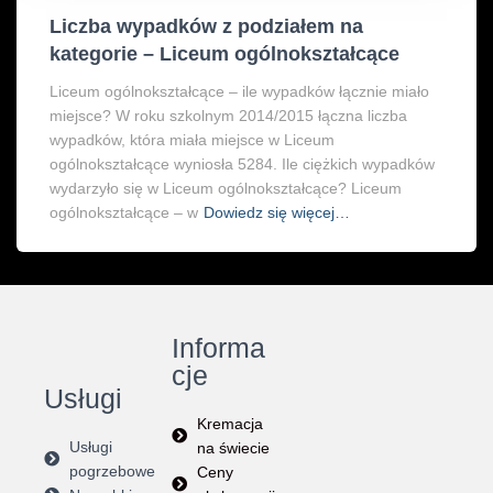
Liczba wypadków z podziałem na
kategorie – Liceum ogólnokształcące
Liceum ogólnokształcące – ile wypadków łącznie miało
miejsce? W roku szkolnym 2014/2015 łączna liczba
wypadków, która miała miejsce w Liceum
ogólnokształcące wyniosła 5284. Ile ciężkich wypadków
wydarzyło się w Liceum ogólnokształcące? Liceum
ogólnokształcące – w
Dowiedz się więcej…
Informa
cje
Usługi
Kremacja
Usługi
na świecie
pogrzebowe
Ceny