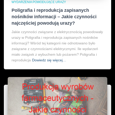
WYDARZENIA POWODUJĄCE URAZY
Poligrafia i reprodukcja zapisanych
nośników informacji – Jakie czynności
najczęściej powodują urazy?
Jakie czynności związane z elektrycznością powodowały
urazy w Poligrafia i reprodukcja zapisanych nośników
informacji? Wśród tej kategorii nie odnotowano było
związane z czynnościami elektrycznymi. Ile wydarzeń
miało związek z wybuchem lub pożarem? Poligrafia i
reprodukcja
Dowiedz się więcej…