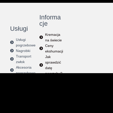
Informa
cje
Usługi
Kremacja
Usługi
na świecie
pogrzebowe
Ceny
Nagrobki
ekshumacji
Transport
Jak
zwłok
sprawdzić
Akcesoria
datę
pogrzebowe
pogrzebu?
Sen o
pogrzebie
Instrukcja
Kondolencje po angielsku