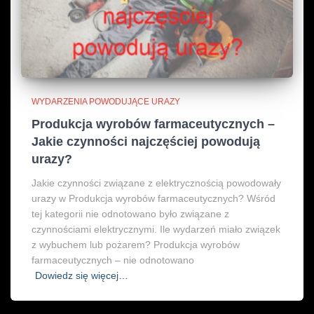
WYDARZENIA POWODUJĄCE URAZY
Produkcja wyrobów farmaceutycznych –
Jakie czynności najczęściej powodują
urazy?
Jakie czynności związane z elektrycznością powodowały
urazy w Produkcja wyrobów farmaceutycznych? Wśród
tej kategorii nie odnotowano było związane z
czynnościami elektrycznymi. Ile wydarzeń miało związek
z wybuchem lub pożarem? Produkcja wyrobów
farmaceutycznych – nie odnotowano
Dowiedz się więcej…