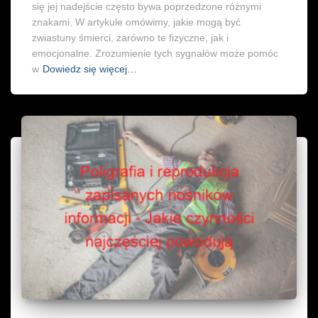
się jej nadejście często bywa poprzedzone różnymi
znakami. W artykule omówimy, jakie mogą być
zwiastuny śmierci, zarówno te fizyczne, jak i
emocjonalne. Zrozumienie tych sygnałów może pomóc
w
Dowiedz się więcej…