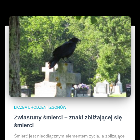
LICZBA URODZEŃ I ZGONÓW
Zwiastuny śmierci – znaki zbliżającej się
śmierci
Śmierć jest nieodłącznym elementem życia, a zbliżające