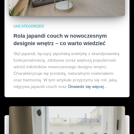
UNCATEGORIZED
Rola japandi couch w nowoczesnym
designie wnętrz – co warto wiedzieć
Styl japandi, łączący japońską estetykę z skandynawską
funkcjonalnością, zdobywa coraz większą popularność
wśród miłośników nowoczesnego designu wnętrz.
Charakteryzuje się prostotą, naturalnymi materiałami
oraz harmonią. W tym artykule przyjrzymy się roli, jaką
odgrywa japandi couch oraz
Dowiedz się więcej…