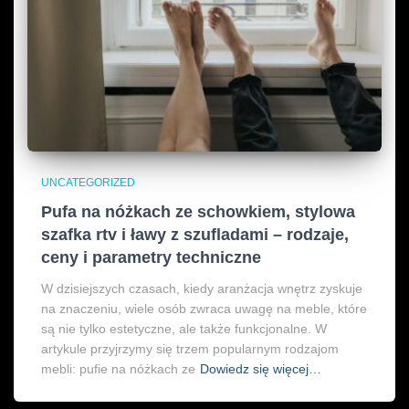
UNCATEGORIZED
Pufa na nóżkach ze schowkiem, stylowa
szafka rtv i ławy z szufladami – rodzaje,
ceny i parametry techniczne
W dzisiejszych czasach, kiedy aranżacja wnętrz zyskuje
na znaczeniu, wiele osób zwraca uwagę na meble, które
są nie tylko estetyczne, ale także funkcjonalne. W
artykule przyjrzymy się trzem popularnym rodzajom
mebli: pufie na nóżkach ze
Dowiedz się więcej…