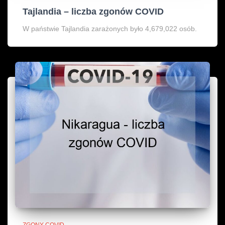
Tajlandia – liczba zgonów COVID
W państwie Tajlandia zarażonych było 4,679,022 osób.
ZGONY COVID