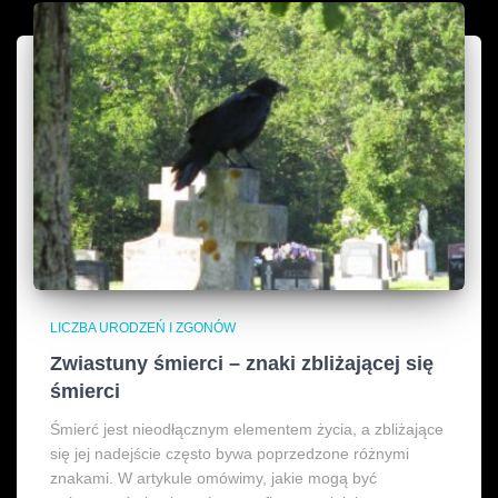
LICZBA URODZEŃ I ZGONÓW
Zwiastuny śmierci – znaki zbliżającej się
śmierci
Śmierć jest nieodłącznym elementem życia, a zbliżające
się jej nadejście często bywa poprzedzone różnymi
znakami. W artykule omówimy, jakie mogą być