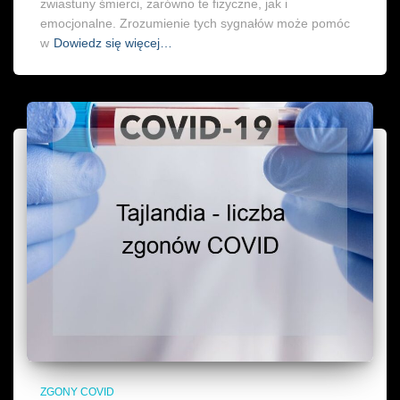
zwiastuny śmierci, zarówno te fizyczne, jak i
emocjonalne. Zrozumienie tych sygnałów może pomóc
w
Dowiedz się więcej…
ZGONY COVID