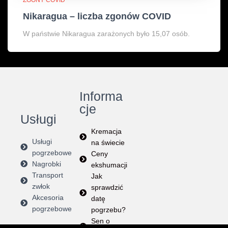
Nikaragua – liczba zgonów COVID
W państwie Nikaragua zarażonych było 15,07 osób.
Informa
cje
Usługi
Kremacja
Usługi
na świecie
pogrzebowe
Ceny
Nagrobki
ekshumacji
Transport
Jak
zwłok
sprawdzić
Akcesoria
datę
pogrzebowe
pogrzebu?
Sen o