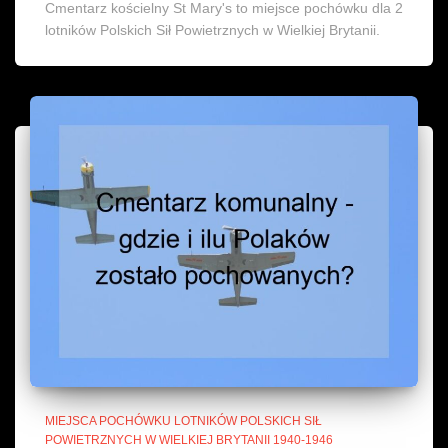
Cmentarz kościelny St Mary's to miejsce pochówku dla 2
lotników Polskich Sił Powietrznych w Wielkiej Brytanii.
MIEJSCA POCHÓWKU LOTNIKÓW POLSKICH SIŁ
POWIETRZNYCH W WIELKIEJ BRYTANII 1940-1946