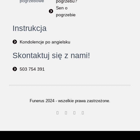
pogrzebowe
pogrzebu?
Sen o
pogrzebie
Instrukcja
Kondolencje po angielsku
Skontaktuj się z nami!
503 754 391
Funerus 2024 - wszelkie prawa zastrzeżone.