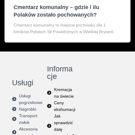
Cmentarz komunalny – gdzie i ilu
Polaków zostało pochowanych?
Cmentarz komunalny to miejsce pochówku dla 1
lotników Polskich Sił Powietrznych w Wielkiej Brytanii.
Informa
cje
Usługi
Kremacja
Usługi
na świecie
pogrzebowe
Ceny
Nagrobki
ekshumacji
Transport
Jak
zwłok
sprawdzić
Akcesoria
datę