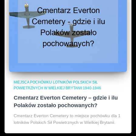
MIEJSCA POCHÓWKU LOTNIKÓW POLSKICH SIŁ
POWIETRZNYCH W WIELKIEJ BRYTANII 1940-1946
Cmentarz Everton Cemetery – gdzie i ilu
Polaków zostało pochowanych?
Cmentarz Everton Cemetery to miejsce pochówku dla 1
lotników Polskich Sił Powietrznych w Wielkiej Brytanii.