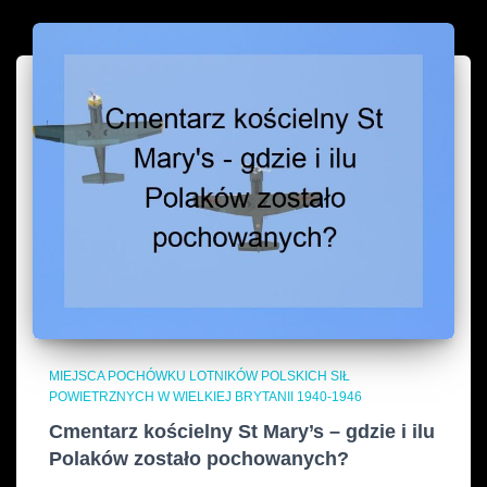
MIEJSCA POCHÓWKU LOTNIKÓW POLSKICH SIŁ
POWIETRZNYCH W WIELKIEJ BRYTANII 1940-1946
Cmentarz kościelny St Mary’s – gdzie i ilu
Polaków zostało pochowanych?