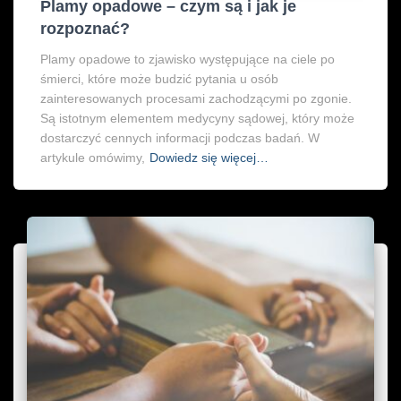
Plamy opadowe – czym są i jak je
rozpoznać?
Plamy opadowe to zjawisko występujące na ciele po
śmierci, które może budzić pytania u osób
zainteresowanych procesami zachodzącymi po zgonie.
Są istotnym elementem medycyny sądowej, który może
dostarczyć cennych informacji podczas badań. W
artykule omówimy,
Dowiedz się więcej…