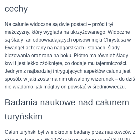
cechy
Na całunie widoczne są dwie postaci – przód i tył
mężczyzny, który wygląda na ukrzyżowanego. Widoczne
są ślady ran odpowiadających opisowi męki Chrystusa w
Ewangeliach: rany na nadgarstkach i stopach, ślady
biczowania oraz rana na boku. Płótno ma również ślady
krwi i jest lekko zżółknięte, co dodaje mu tajemniczości.
Jednym z najbardziej intrygujących aspektów całunu jest
sposób, w jaki został na nim utrwalony wizerunek – do dziś
nie wiadomo, jak mógłby on powstać w średniowieczu.
Badania naukowe nad całunem
turyńskim
Całun turyński był wielokrotnie badany przez naukowców z
różnych dziedzin. W 1978 roku powołano zespół STURP