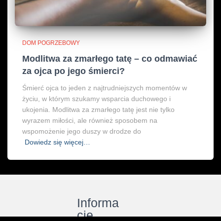
DOM POGRZEBOWY
Modlitwa za zmarłego tatę – co odmawiać
za ojca po jego śmierci?
Śmierć ojca to jeden z najtrudniejszych momentów w
życiu, w którym szukamy wsparcia duchowego i
ukojenia. Modlitwa za zmarłego tatę jest nie tylko
wyrazem miłości, ale również sposobem na
wspomożenie jego duszy w drodze do
Dowiedz się więcej…
Informa
cje