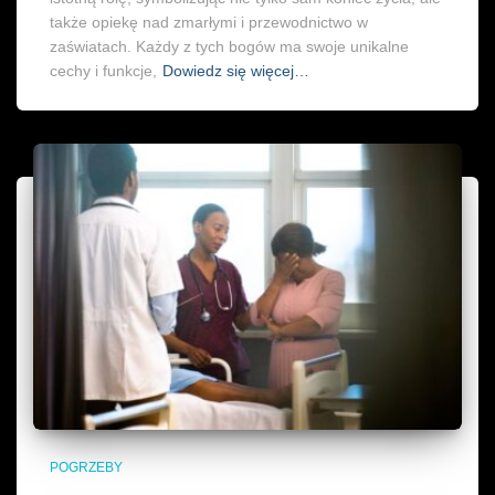
także opiekę nad zmarłymi i przewodnictwo w
zaświatach. Każdy z tych bogów ma swoje unikalne
cechy i funkcje,
Dowiedz się więcej…
POGRZEBY