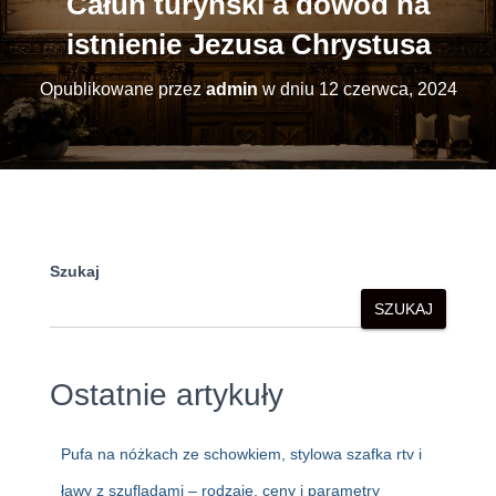
Całun turyński a dowód na
istnienie Jezusa Chrystusa
Opublikowane przez
admin
w dniu
12 czerwca, 2024
Szukaj
SZUKAJ
Ostatnie artykuły
Pufa na nóżkach ze schowkiem, stylowa szafka rtv i
ławy z szufladami – rodzaje, ceny i parametry