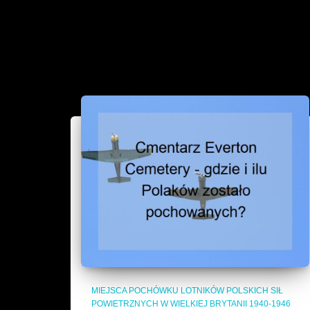
MIEJSCA POCHÓWKU LOTNIKÓW POLSKICH SIŁ
POWIETRZNYCH W WIELKIEJ BRYTANII 1940-1946