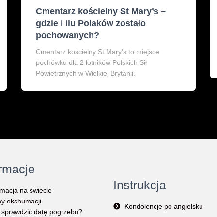
Cmentarz kościelny St Mary’s –
gdzie i ilu Polaków zostało
pochowanych?
Cmentarz kościelny St Mary's to miejsce
pochówku dla 2 lotników Polskich Sił
Powietrznych w Wielkiej Brytanii.
ormacje
Instrukcja
macja na świecie
y ekshumacji
Kondolencje po angielsku
 sprawdzić datę pogrzebu?