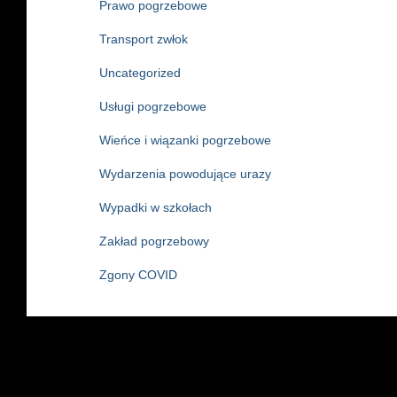
Prawo pogrzebowe
Transport zwłok
Uncategorized
Usługi pogrzebowe
Wieńce i wiązanki pogrzebowe
Wydarzenia powodujące urazy
Wypadki w szkołach
Zakład pogrzebowy
Zgony COVID