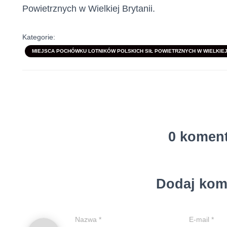
Powietrznych w Wielkiej Brytanii.
Kategorie:
MIEJSCA POCHÓWKU LOTNIKÓW POLSKICH SIŁ POWIETRZNYCH W WIELKIEJ 
0 komen
Dodaj kom
Nazwa
*
E-mail
*