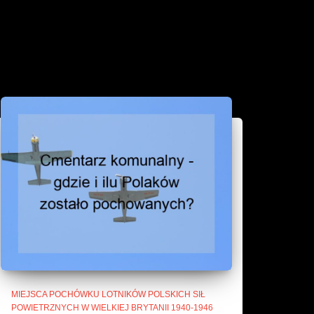
MIEJSCA POCHÓWKU LOTNIKÓW POLSKICH SIŁ
POWIETRZNYCH W WIELKIEJ BRYTANII 1940-1946