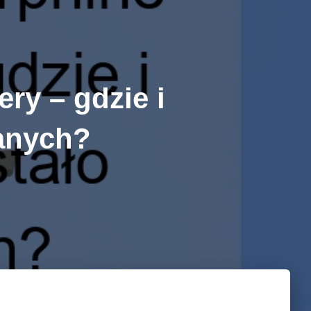
ry – gdzie i
anych?