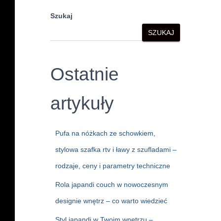
Szukaj
SZUKAJ
Ostatnie
artykuły
Pufa na nóżkach ze schowkiem,
stylowa szafka rtv i ławy z szufladami –
rodzaje, ceny i parametry techniczne
Rola japandi couch w nowoczesnym
designie wnętrz – co warto wiedzieć
Styl japandi w Twoim wnętrzu –