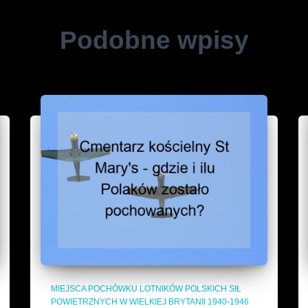
Podobne wpisy
MIEJSCA POCHÓWKU LOTNIKÓW POLSKICH SIŁ
POWIETRZNYCH W WIELKIEJ BRYTANII 1940-1946