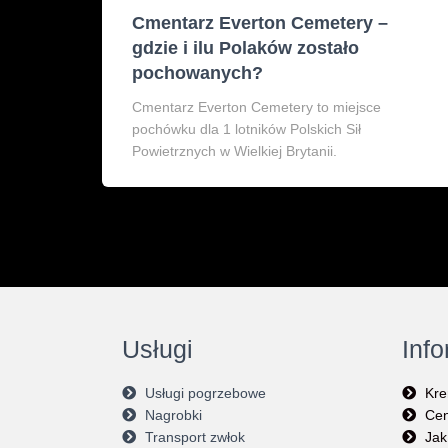
Cmentarz Everton Cemetery –
gdzie i ilu Polaków zostało
pochowanych?
Cmentarz Everton Cemetery to miejsce
pochówku dla 1 lotników Polskich Sił
Powietrznych w Wielkiej Brytanii.
Usługi
Inf
Usługi pogrzebowe
Kre
Nagrobki
Cen
Transport zwłok
Jak