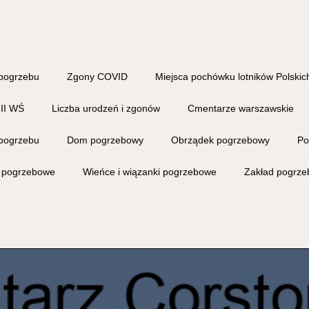
pogrzebu
Zgony COVID
Miejsca pochówku lotników Polskich
 II WŚ
Liczba urodzeń i zgonów
Cmentarze warszawskie
pogrzebu
Dom pogrzebowy
Obrządek pogrzebowy
Po
i pogrzebowe
Wieńce i wiązanki pogrzebowe
Zakład pogrz