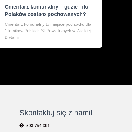
Cmentarz komunalny – gdzie i ilu
Polaków zostało pochowanych?
Cmentarz komunalny to miejsce pochówku dla
1 lotników Polskich Sił Powietrznych w Wielkiej
Brytanii.
Skontaktuj się z nami!
503 754 391