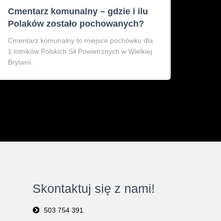
Cmentarz komunalny – gdzie i ilu
Polaków zostało pochowanych?
Cmentarz komunalny to miejsce pochówku dla
1 lotników Polskich Sił Powietrznych w Wielkiej
Brytanii.
Skontaktuj się z nami!
503 754 391