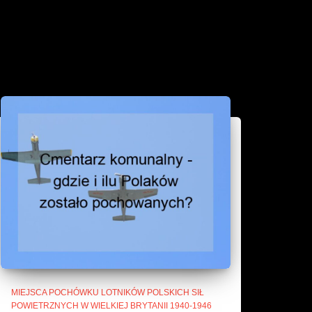
MIEJSCA POCHÓWKU LOTNIKÓW POLSKICH SIŁ
POWIETRZNYCH W WIELKIEJ BRYTANII 1940-1946