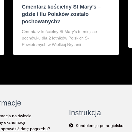
Cmentarz kościelny St Mary’s –
gdzie i ilu Polaków zostało
pochowanych?
Cmentarz kościelny St Mary's to miejsce
pochówku dla 2 lotników Polskich Sił
Powietrznych w Wielkiej Brytanii.
ormacje
Instrukcja
macja na świecie
y ekshumacji
Kondolencje po angielsku
 sprawdzić datę pogrzebu?