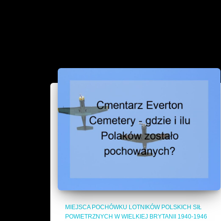
MIEJSCA POCHÓWKU LOTNIKÓW POLSKICH SIŁ
POWIETRZNYCH W WIELKIEJ BRYTANII 1940-1946