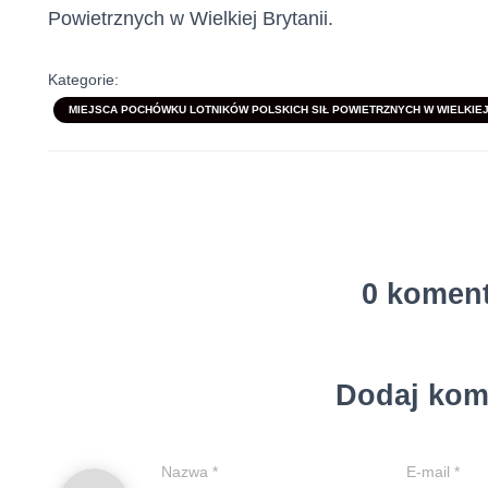
Powietrznych w Wielkiej Brytanii.
Kategorie:
MIEJSCA POCHÓWKU LOTNIKÓW POLSKICH SIŁ POWIETRZNYCH W WIELKIEJ 
0 komen
Dodaj kom
Nazwa
*
E-mail
*