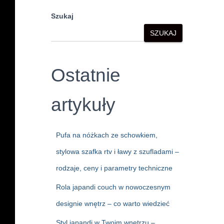
Szukaj
SZUKAJ
Ostatnie
artykuły
Pufa na nóżkach ze schowkiem,
stylowa szafka rtv i ławy z szufladami –
rodzaje, ceny i parametry techniczne
Rola japandi couch w nowoczesnym
designie wnętrz – co warto wiedzieć
Styl japandi w Twoim wnętrzu –