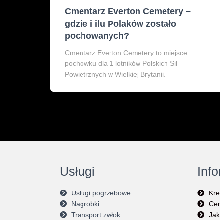
Cmentarz Everton Cemetery –
gdzie i ilu Polaków zostało
pochowanych?
Cmentarz Everton Cemetery to miejsce
pochówku dla 1 lotników Polskich Sił
Powietrznych w Wielkiej Brytanii.
Usługi
Inf
Usługi pogrzebowe
Kre
Nagrobki
Cen
Transport zwłok
Jak