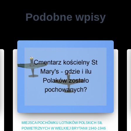
Podobne wpisy
MIEJSCA POCHÓWKU LOTNIKÓW POLSKICH SIŁ
POWIETRZNYCH W WIELKIEJ BRYTANII 1940-1946