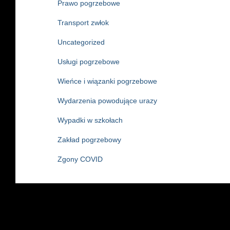
Prawo pogrzebowe
Transport zwłok
Uncategorized
Usługi pogrzebowe
Wieńce i wiązanki pogrzebowe
Wydarzenia powodujące urazy
Wypadki w szkołach
Zakład pogrzebowy
Zgony COVID