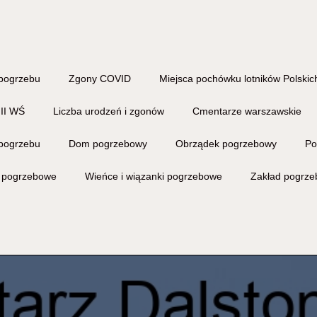
pogrzebu
Zgony COVID
Miejsca pochówku lotników Polskich
 II WŚ
Liczba urodzeń i zgonów
Cmentarze warszawskie
pogrzebu
Dom pogrzebowy
Obrządek pogrzebowy
Po
i pogrzebowe
Wieńce i wiązanki pogrzebowe
Zakład pogrz