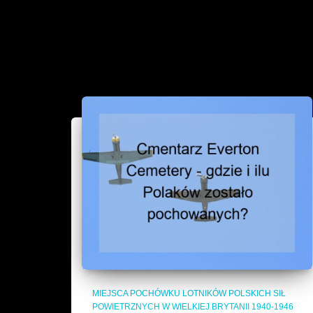
MIEJSCA POCHÓWKU LOTNIKÓW POLSKICH SIŁ
POWIETRZNYCH W WIELKIEJ BRYTANII 1940-1946