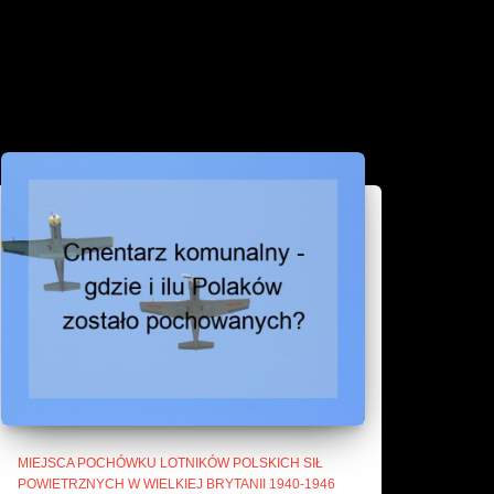
MIEJSCA POCHÓWKU LOTNIKÓW POLSKICH SIŁ
POWIETRZNYCH W WIELKIEJ BRYTANII 1940-1946