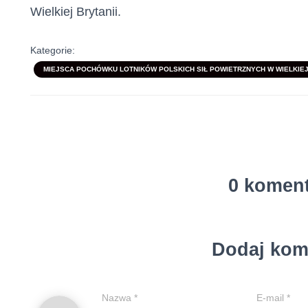
Wielkiej Brytanii.
Kategorie:
MIEJSCA POCHÓWKU LOTNIKÓW POLSKICH SIŁ POWIETRZNYCH W WIELKIEJ 
0 komen
Dodaj kom
Nazwa
*
E-mail
*