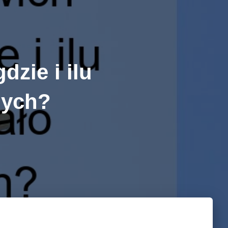
zie i ilu
nych?