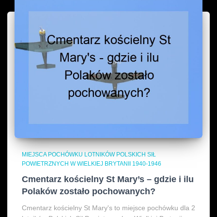
MIEJSCA POCHÓWKU LOTNIKÓW POLSKICH SIŁ
POWIETRZNYCH W WIELKIEJ BRYTANII 1940-1946
Cmentarz kościelny St Mary’s – gdzie i ilu
Polaków zostało pochowanych?
Cmentarz kościelny St Mary's to miejsce pochówku dla 2