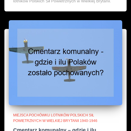
lotników Polskich Sił Powietrznych w Wielkiej Brytanii.
MIEJSCA POCHÓWKU LOTNIKÓW POLSKICH SIŁ
POWIETRZNYCH W WIELKIEJ BRYTANII 1940-1946
Cmentarz komunalny – gdzie i ilu