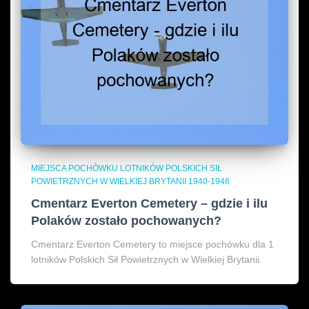
MIEJSCA POCHÓWKU LOTNIKÓW POLSKICH SIŁ
POWIETRZNYCH W WIELKIEJ BRYTANII 1940-1946
Cmentarz Everton Cemetery – gdzie i ilu
Polaków zostało pochowanych?
Cmentarz Everton Cemetery to miejsce pochówku dla 1
lotników Polskich Sił Powietrznych w Wielkiej Brytanii.