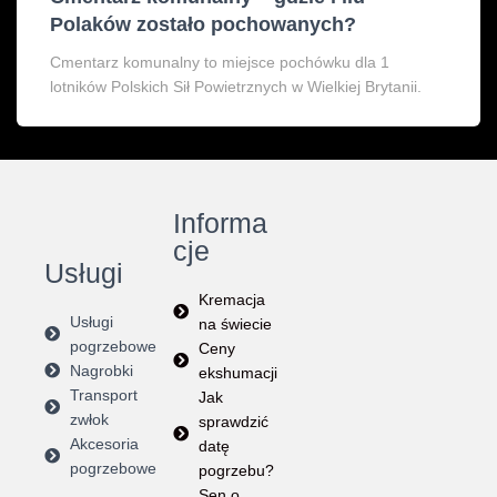
Polaków zostało pochowanych?
Cmentarz komunalny to miejsce pochówku dla 1
lotników Polskich Sił Powietrznych w Wielkiej Brytanii.
Informa
cje
Usługi
Kremacja
Usługi
na świecie
pogrzebowe
Ceny
Nagrobki
ekshumacji
Transport
Jak
zwłok
sprawdzić
Akcesoria
datę
pogrzebowe
pogrzebu?
Sen o