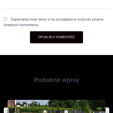
Zapamiętaj moje dane w tej przeglądarce podczas pisania
kolejnych komentarzy.
Podobne wpisy