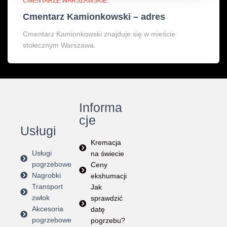
CMENTARZE WARSZAWSKIE
Cmentarz Kamionkowski – adres
Cmentarz Kamionkowski znajduje się w mieście
stołecznym Warszawa.
Informa
cje
Usługi
Kremacja
Usługi
na świecie
pogrzebowe
Ceny
Nagrobki
ekshumacji
Transport
Jak
zwłok
sprawdzić
Akcesoria
datę
pogrzebowe
pogrzebu?