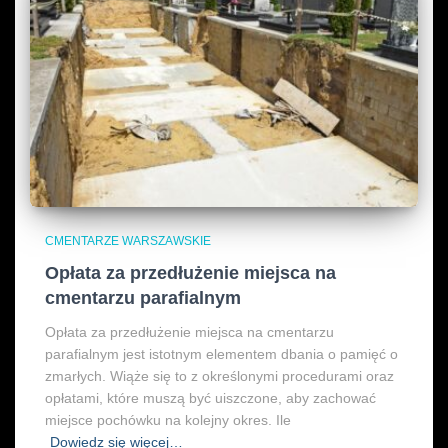
CMENTARZE WARSZAWSKIE
Opłata za przedłużenie miejsca na
cmentarzu parafialnym
Opłata za przedłużenie miejsca na cmentarzu
parafialnym jest istotnym elementem dbania o pamięć o
zmarłych. Wiąże się to z określonymi procedurami oraz
opłatami, które muszą być uiszczone, aby zachować
miejsce pochówku na kolejny okres. Ile
Dowiedz się więcej…