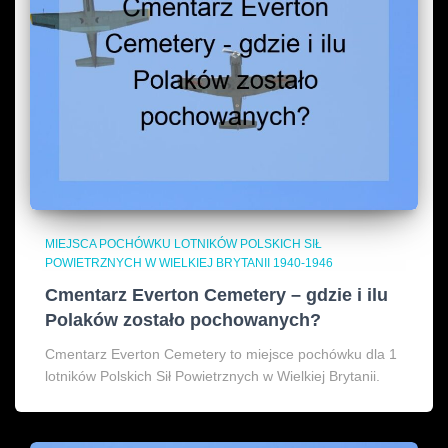
MIEJSCA POCHÓWKU LOTNIKÓW POLSKICH SIŁ
POWIETRZNYCH W WIELKIEJ BRYTANII 1940-1946
Cmentarz Everton Cemetery – gdzie i ilu
Polaków zostało pochowanych?
Cmentarz Everton Cemetery to miejsce pochówku dla 1
lotników Polskich Sił Powietrznych w Wielkiej Brytanii.