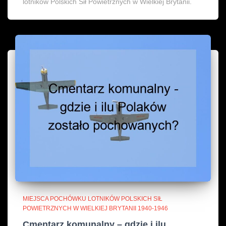
lotników Polskich Sił Powietrznych w Wielkiej Brytanii.
MIEJSCA POCHÓWKU LOTNIKÓW POLSKICH SIŁ
POWIETRZNYCH W WIELKIEJ BRYTANII 1940-1946
Cmentarz komunalny – gdzie i ilu