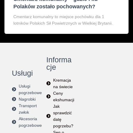
Polaków zostało pochowanych?
Cmentarz komunalny to miejsce pochówku dla 1
lotników Polskich Sił Powietrznych w Wielkiej Brytanii.
Informa
cje
Usługi
Kremacja
Usługi
na świecie
pogrzebowe
Ceny
Nagrobki
ekshumacji
Transport
Jak
zwłok
sprawdzić
Akcesoria
datę
pogrzebowe
pogrzebu?
Sen o