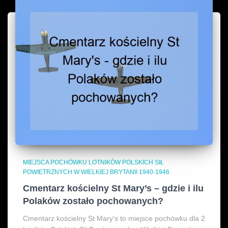
MIEJSCA POCHÓWKU LOTNIKÓW POLSKICH SIŁ
POWIETRZNYCH W WIELKIEJ BRYTANII 1940-1946
Cmentarz kościelny St Mary’s – gdzie i ilu
Polaków zostało pochowanych?
Cmentarz kościelny St Mary's to miejsce pochówku dla 2