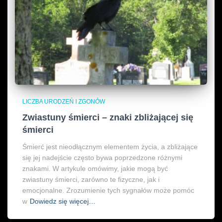
LICZBA URODZEŃ I ZGONÓW
Zwiastuny śmierci – znaki zbliżającej się
śmierci
Śmierć jest nieodłącznym elementem życia, a zbliżające
się jej nadejście często bywa poprzedzone różnymi
znakami. W artykule omówimy, jakie mogą być
zwiastuny śmierci, zarówno te fizyczne, jak i
emocjonalne. Zrozumienie tych sygnałów może pomóc
w
Dowiedz się więcej…