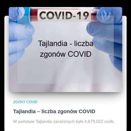
ZGONY COVID
Tajlandia – liczba zgonów COVID
W państwie Tajlandia zarażonych było 4,679,022 osób.