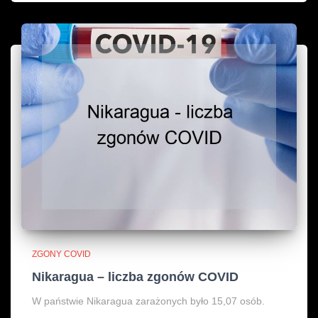
ZGONY COVID
Nikaragua – liczba zgonów COVID
W państwie Nikaragua zarażonych było 15,07 osób.