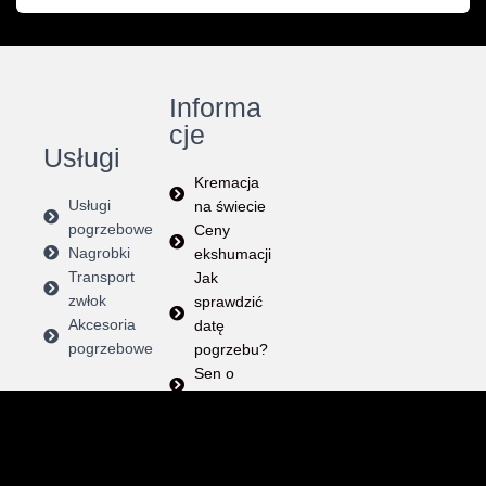
Informa
cje
Usługi
Kremacja
Usługi
na świecie
pogrzebowe
Ceny
Nagrobki
ekshumacji
Transport
Jak
zwłok
sprawdzić
Akcesoria
datę
pogrzebowe
pogrzebu?
Sen o
pogrzebie
Instrukcja