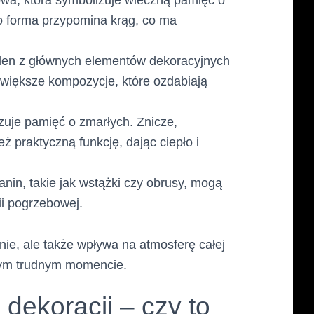
wa, która symbolizuje wieczną pamięć o
go forma przypomina krąg, co ma
den z głównych elementów dekoracyjnych
 większe kompozycje, które ozdabiają
izuje pamięć o zmarłych. Znicze,
ż praktyczną funkcję, dając ciepło i
nin, takie jak wstążki czy obrusy, mogą
i pogrzebowej.
ie, ale także wpływa na atmosferę całej
 tym trudnym momencie.
dekoracji – czy to