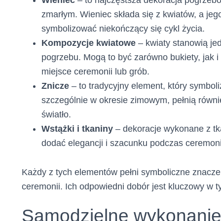
Wieniec
– to najczęstsza dekoracja pogrzebo
zmarłym. Wieniec składa się z kwiatów, a je
symbolizować niekończący się cykl życia.
Kompozycje kwiatowe
– kwiaty stanowią je
pogrzebu. Mogą to być zarówno bukiety, jak i
miejsce ceremonii lub grób.
Znicze
– to tradycyjny element, który symbol
szczególnie w okresie zimowym, pełnią równie
światło.
Wstążki i tkaniny
– dekoracje wykonane z tka
dodać elegancji i szacunku podczas ceremoni
Każdy z tych elementów pełni symboliczne znaczen
ceremonii. Ich odpowiedni dobór jest kluczowy w
Samodzielne wykonanie 