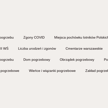
pogrzebu
Zgony COVID
Miejsca pochówku lotników Polskich
 II WŚ
Liczba urodzeń i zgonów
Cmentarze warszawskie
pogrzebu
Dom pogrzebowy
Obrządek pogrzebowy
Po
i pogrzebowe
Wieńce i wiązanki pogrzebowe
Zakład pogrz