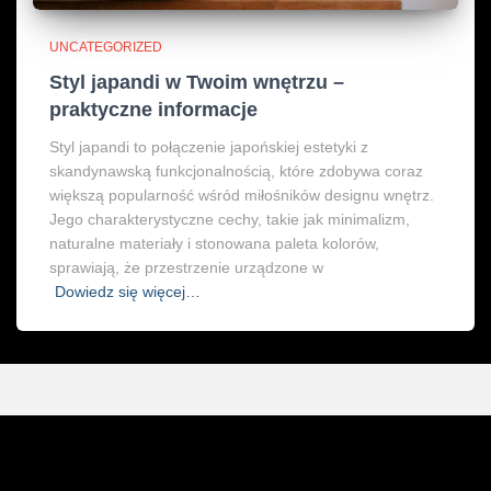
UNCATEGORIZED
Styl japandi w Twoim wnętrzu –
praktyczne informacje
Styl japandi to połączenie japońskiej estetyki z
skandynawską funkcjonalnością, które zdobywa coraz
większą popularność wśród miłośników designu wnętrz.
Jego charakterystyczne cechy, takie jak minimalizm,
naturalne materiały i stonowana paleta kolorów,
sprawiają, że przestrzenie urządzone w
Dowiedz się więcej…
Informa
cje
Usługi