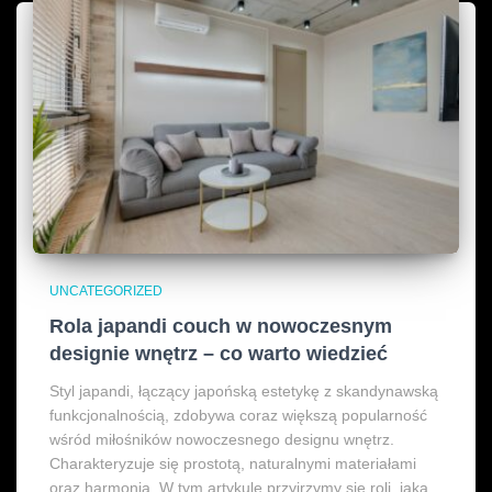
UNCATEGORIZED
Rola japandi couch w nowoczesnym
designie wnętrz – co warto wiedzieć
Styl japandi, łączący japońską estetykę z skandynawską
funkcjonalnością, zdobywa coraz większą popularność
wśród miłośników nowoczesnego designu wnętrz.
Charakteryzuje się prostotą, naturalnymi materiałami
oraz harmonią. W tym artykule przyjrzymy się roli, jaką