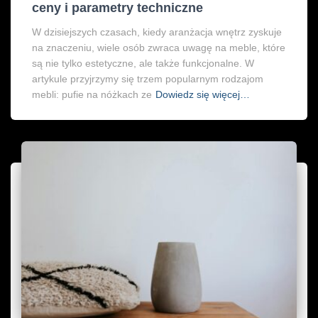
ceny i parametry techniczne
W dzisiejszych czasach, kiedy aranżacja wnętrz zyskuje
na znaczeniu, wiele osób zwraca uwagę na meble, które
są nie tylko estetyczne, ale także funkcjonalne. W
artykule przyjrzymy się trzem popularnym rodzajom
mebli: pufie na nóżkach ze
Dowiedz się więcej…