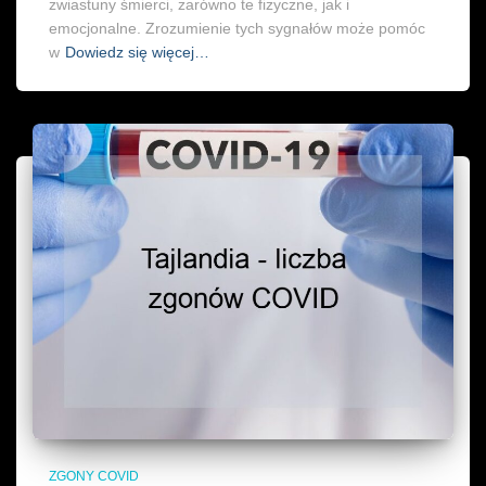
zwiastuny śmierci, zarówno te fizyczne, jak i
emocjonalne. Zrozumienie tych sygnałów może pomóc
w
Dowiedz się więcej…
ZGONY COVID