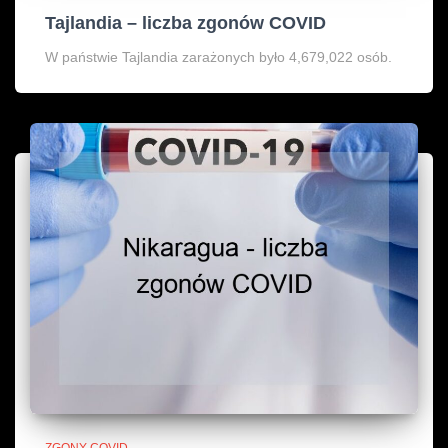
Tajlandia – liczba zgonów COVID
W państwie Tajlandia zarażonych było 4,679,022 osób.
ZGONY COVID