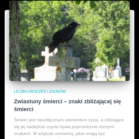
LICZBA URODZEŃ I ZGONÓW
Zwiastuny śmierci – znaki zbliżającej się
śmierci
Śmierć jest nieodłącznym elementem życia, a zbliżające
się jej nadejście często bywa poprzedzone różnymi
znakami. W artykule omówimy, jakie mogą być