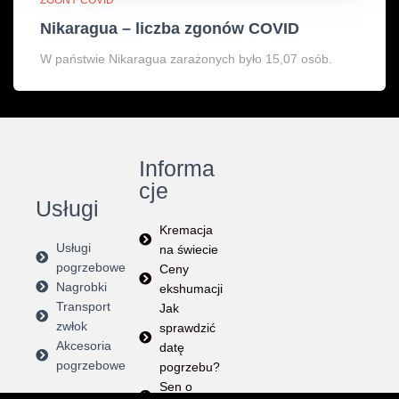
Nikaragua – liczba zgonów COVID
W państwie Nikaragua zarażonych było 15,07 osób.
Informa
cje
Usługi
Kremacja
Usługi
na świecie
pogrzebowe
Ceny
Nagrobki
ekshumacji
Transport
Jak
zwłok
sprawdzić
Akcesoria
datę
pogrzebowe
pogrzebu?
Sen o