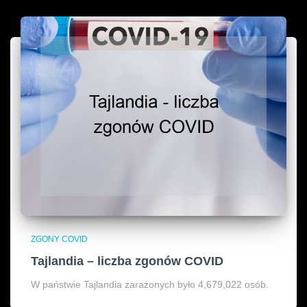
ZGONY COVID
Tajlandia – liczba zgonów COVID
W państwie Tajlandia zarażonych było 4,679,022 osób.