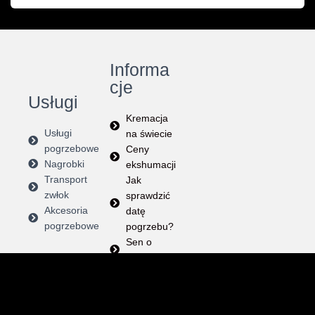
Informa
cje
Usługi
Kremacja
Usługi
na świecie
pogrzebowe
Ceny
Nagrobki
ekshumacji
Transport
Jak
zwłok
sprawdzić
Akcesoria
datę
pogrzebowe
pogrzebu?
Sen o
pogrzebie
Instrukcja