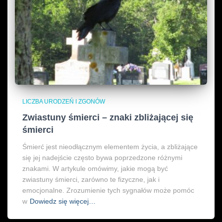
LICZBA URODZEŃ I ZGONÓW
Zwiastuny śmierci – znaki zbliżającej się
śmierci
Śmierć jest nieodłącznym elementem życia, a zbliżające
się jej nadejście często bywa poprzedzone różnymi
znakami. W artykule omówimy, jakie mogą być
zwiastuny śmierci, zarówno te fizyczne, jak i
emocjonalne. Zrozumienie tych sygnałów może pomóc
w
Dowiedz się więcej…