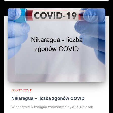
ZGONY COVID
Nikaragua – liczba zgonów COVID
W państwie Nikaragua zarażonych było 15,07 osób.