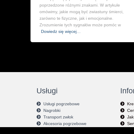
poprzedzone różnymi znakami. W artykule
omówimy, jakie mogą być zwiastuny śmierci,
zarówno te fizyczne, jak i emocjonalne.
Zrozumienie tych sygnałów może pomóc w
Dowiedz się więcej…
Usługi
Inf
Usługi pogrzebowe
Kre
Nagrobki
Cen
Transport zwłok
Jak
Akcesoria pogrzebowe
Sen