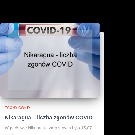
ZGONY COVID
Nikaragua – liczba zgonów COVID
W państwie Nikaragua zarażonych było 15,07
osób.