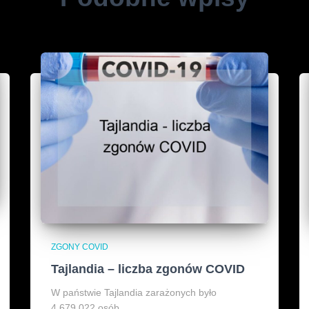
ZGONY COVID
Tajlandia – liczba zgonów COVID
W państwie Tajlandia zarażonych było
4,679,022 osób.