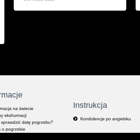
ormacje
Instrukcja
macja na świecie
y ekshumacji
Kondolencje po angielsku
 sprawdzić datę pogrzebu?
 o pogrzebie