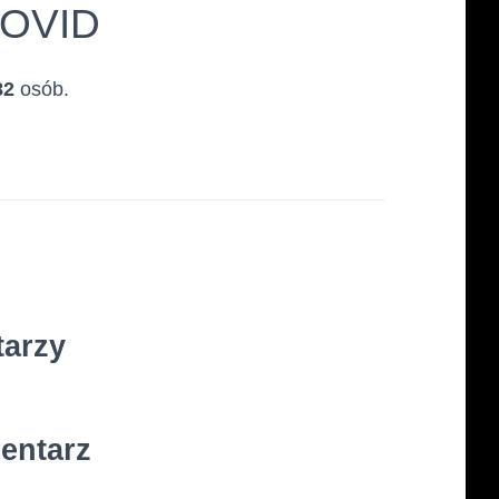
COVID
82
osób.
tarzy
entarz