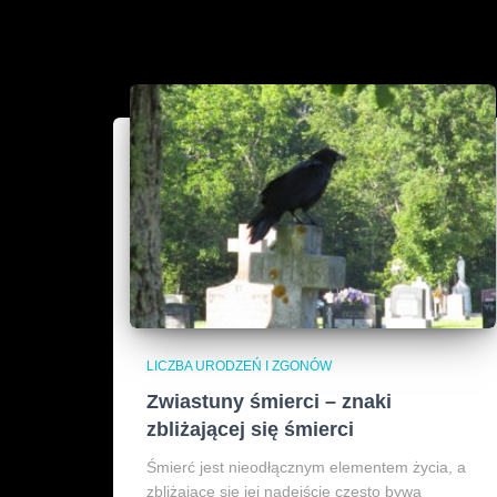
LICZBA URODZEŃ I ZGONÓW
Zwiastuny śmierci – znaki
zbliżającej się śmierci
Śmierć jest nieodłącznym elementem życia, a
zbliżające się jej nadejście często bywa