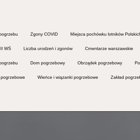
pogrzebu
Zgony COVID
Miejsca pochówku lotników Polskich
 II WŚ
Liczba urodzeń i zgonów
Cmentarze warszawskie
pogrzebu
Dom pogrzebowy
Obrządek pogrzebowy
Po
i pogrzebowe
Wieńce i wiązanki pogrzebowe
Zakład pogrz