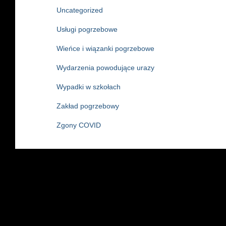
Uncategorized
Usługi pogrzebowe
Wieńce i wiązanki pogrzebowe
Wydarzenia powodujące urazy
Wypadki w szkołach
Zakład pogrzebowy
Zgony COVID