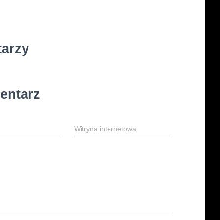
tarzy
entarz
Witryna internetowa