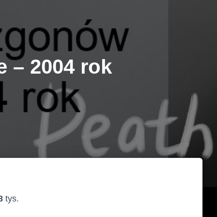
 – 2004 rok
8
tys.