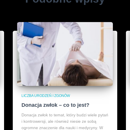
LICZBA URODZEŃ I ZGONÓW
Donacja zwłok – co to jest?
Donacja zwłok to temat, który budzi wiele pytań
i kontrowersji, ale również niesie ze sobą
ogromne znaczenie dla nauki i medycyny. W