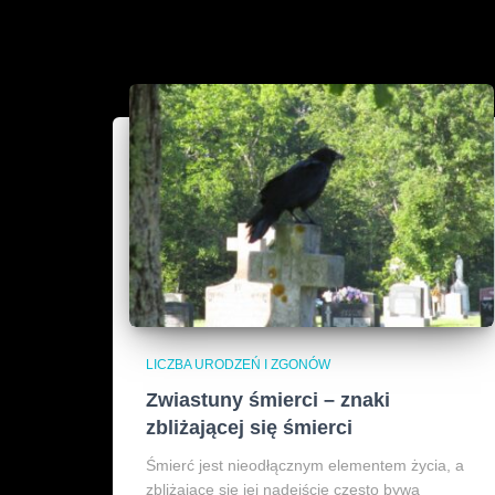
LICZBA URODZEŃ I ZGONÓW
Zwiastuny śmierci – znaki
zbliżającej się śmierci
Śmierć jest nieodłącznym elementem życia, a
zbliżające się jej nadejście często bywa