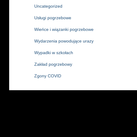
Uncategorized
Usługi pogrzebowe
Wieńce i wiązanki pogrzebowe
Wydarzenia powodujące urazy
Wypadki w szkołach
Zakład pogrzebowy
Zgony COVID