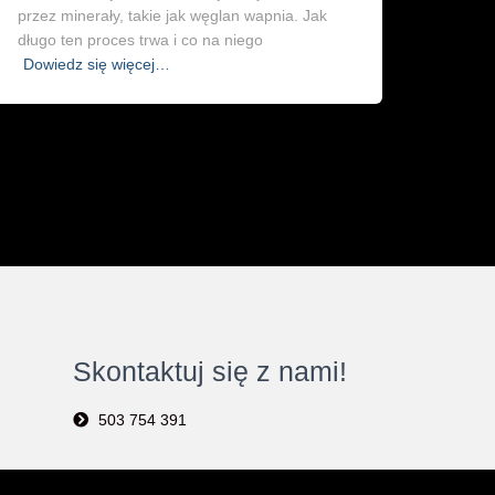
przez minerały, takie jak węglan wapnia. Jak
długo ten proces trwa i co na niego
Dowiedz się więcej…
Skontaktuj się z nami!
503 754 391