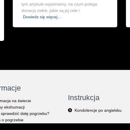
tym artykule wyjaśniamy, na czym polega
donacja zwłok, jakie są jej cele i
Dowiedz się więcej…
ormacje
Instrukcja
macja na świecie
y ekshumacji
Kondolencje po angielsku
 sprawdzić datę pogrzebu?
 o pogrzebie