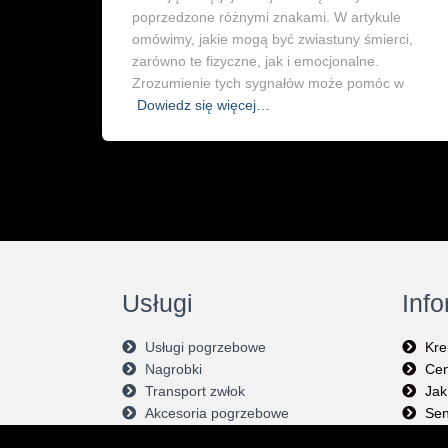
poprzedzone różnymi znakami. W artykule
omówimy, jakie mogą być zwiastuny śmierci,
zarówno te fizyczne, jak i emocjonalne.
Zrozumienie tych sygnałów może pomóc w
Dowiedz się więcej…
Usługi
Inf
Usługi pogrzebowe
Kre
Nagrobki
Cen
Transport zwłok
Jak
Akcesoria pogrzebowe
Sen