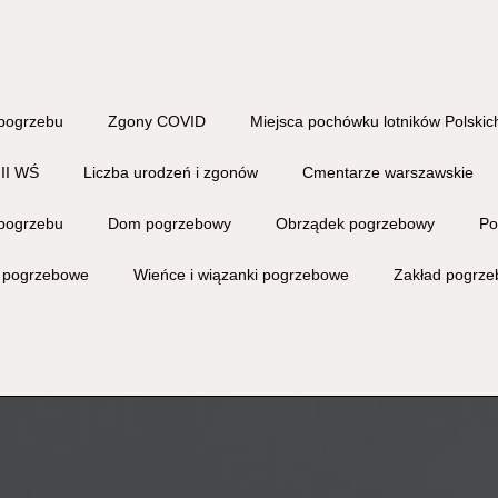
pogrzebu
Zgony COVID
Miejsca pochówku lotników Polskich
 II WŚ
Liczba urodzeń i zgonów
Cmentarze warszawskie
pogrzebu
Dom pogrzebowy
Obrządek pogrzebowy
Po
i pogrzebowe
Wieńce i wiązanki pogrzebowe
Zakład pogrz