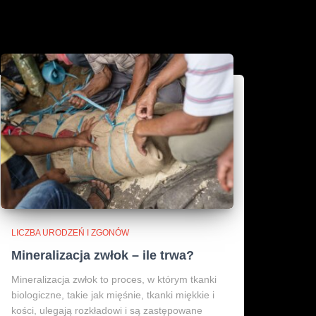
LICZBA URODZEŃ I ZGONÓW
Mineralizacja zwłok – ile trwa?
Mineralizacja zwłok to proces, w którym tkanki
biologiczne, takie jak mięśnie, tkanki miękkie i
kości, ulegają rozkładowi i są zastępowane