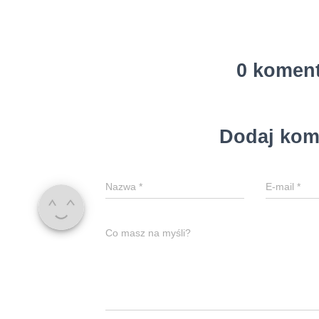
0 komen
Dodaj kom
Nazwa
*
E-mail
*
Co masz na myśli?