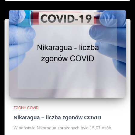
ZGONY COVID
Nikaragua – liczba zgonów COVID
W państwie Nikaragua zarażonych było 15,07 osób.