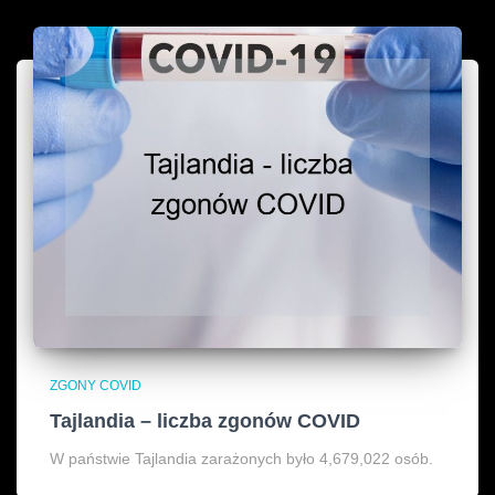
ZGONY COVID
Tajlandia – liczba zgonów COVID
W państwie Tajlandia zarażonych było 4,679,022 osób.