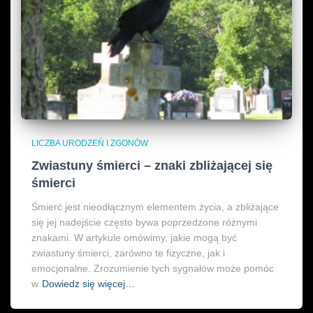
LICZBA URODZEŃ I ZGONÓW
Zwiastuny śmierci – znaki zbliżającej się
śmierci
Śmierć jest nieodłącznym elementem życia, a zbliżające
się jej nadejście często bywa poprzedzone różnymi
znakami. W artykule omówimy, jakie mogą być
zwiastuny śmierci, zarówno te fizyczne, jak i
emocjonalne. Zrozumienie tych sygnałów może pomóc
w
Dowiedz się więcej…