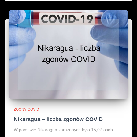
ZGONY COVID
Nikaragua – liczba zgonów COVID
W państwie Nikaragua zarażonych było 15,07 osób.