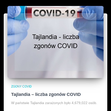
ZGONY COVID
Tajlandia – liczba zgonów COVID
W państwie Tajlandia zarażonych było 4,679,022 osób.