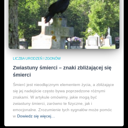
LICZBA URODZEŃ I ZGONÓW
Zwiastuny śmierci – znaki zbliżającej się
śmierci
Śmierć jest nieodłącznym elementem życia, a zbliżające
się jej nadejście często bywa poprzedzone różnymi
znakami. W artykule omówimy, jakie mogą być
zwiastuny śmierci, zarówno te fizyczne, jak i
emocjonalne. Zrozumienie tych sygnałów może pomóc
w
Dowiedz się więcej…