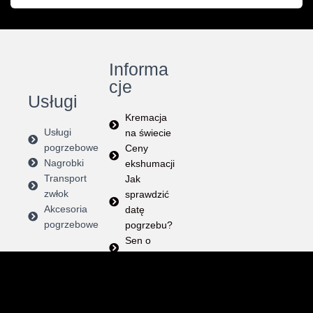
Informa
cje
Usługi
Kremacja
Usługi
na świecie
pogrzebowe
Ceny
Nagrobki
ekshumacji
Transport
Jak
zwłok
sprawdzić
Akcesoria
datę
pogrzebowe
pogrzebu?
Sen o
pogrzebie
Instrukcja