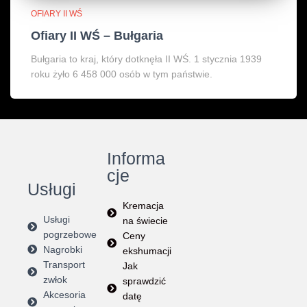
OFIARY II WŚ
Ofiary II WŚ – Bułgaria
Bułgaria to kraj, który dotknęła II WŚ. 1 stycznia 1939
roku żyło 6 458 000 osób w tym państwie.
Informa
cje
Usługi
Kremacja
Usługi
na świecie
pogrzebowe
Ceny
Nagrobki
ekshumacji
Transport
Jak
zwłok
sprawdzić
Akcesoria
datę