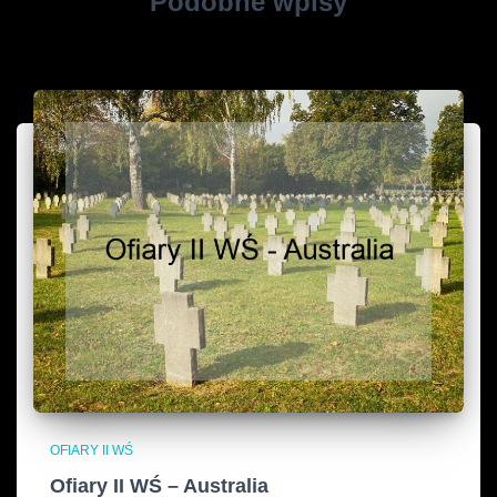
Podobne wpisy
OFIARY II WŚ
Ofiary II WŚ – Australia