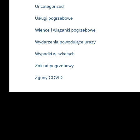
Uncategorized
Usługi pogrzebowe
Wieńce i wiązanki pogrzebowe
Wydarzenia powodujące urazy
Wypadki w szkołach
Zakład pogrzebowy
Zgony COVID