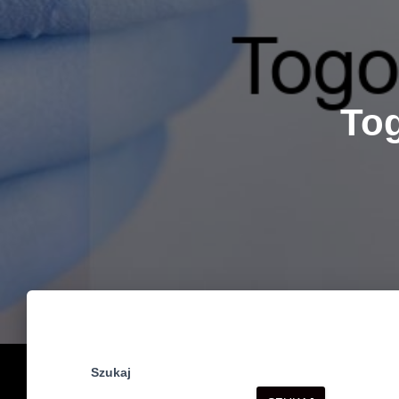
To
Szukaj