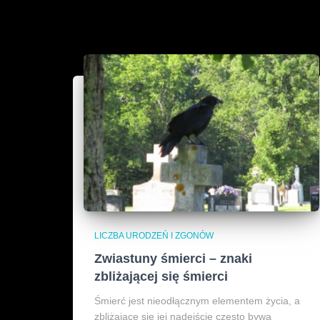
LICZBA URODZEŃ I ZGONÓW
Zwiastuny śmierci – znaki
zbliżającej się śmierci
Śmierć jest nieodłącznym elementem życia, a
zbliżające się jej nadejście często bywa