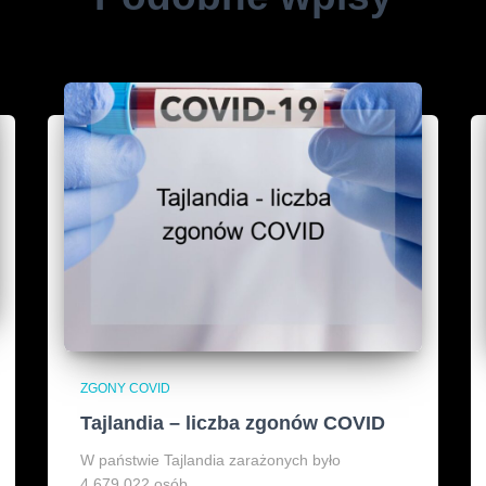
ZGONY COVID
Tajlandia – liczba zgonów COVID
W państwie Tajlandia zarażonych było
4,679,022 osób.