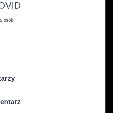
COVID
5
osób.
tarzy
entarz