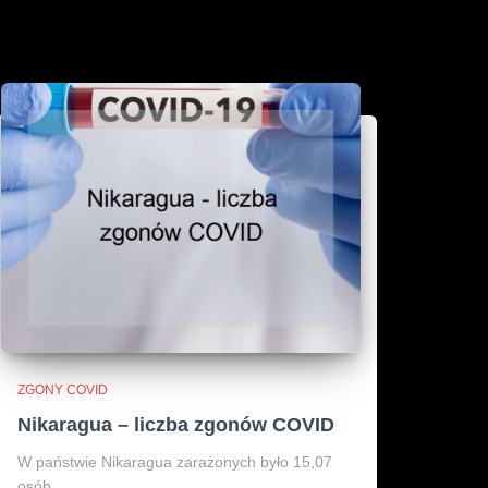
ZGONY COVID
Nikaragua – liczba zgonów COVID
W państwie Nikaragua zarażonych było 15,07
osób.