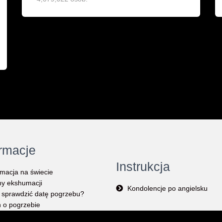
ormacje
Instrukcja
macja na świecie
y ekshumacji
Kondolencje po angielsku
 sprawdzić datę pogrzebu?
 o pogrzebie