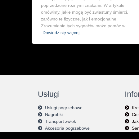
poprzedzone różnymi znakami. W artykule
omówimy, jakie mogą być zwiastuny śmierci,
zarówno te fizyczne, jak i emocjonalne.
Zrozumienie tych sygnałów może pomóc w
Dowiedz się więcej…
Usługi
Inf
Usługi pogrzebowe
Kre
Nagrobki
Cen
Transport zwłok
Jak
Akcesoria pogrzebowe
Sen