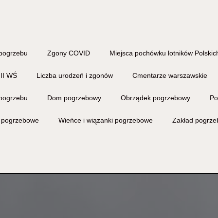
pogrzebu
Zgony COVID
Miejsca pochówku lotników Polskich
 II WŚ
Liczba urodzeń i zgonów
Cmentarze warszawskie
pogrzebu
Dom pogrzebowy
Obrządek pogrzebowy
Po
i pogrzebowe
Wieńce i wiązanki pogrzebowe
Zakład pogrz