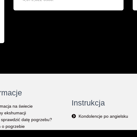
ormacje
Instrukcja
macja na świecie
y ekshumacji
Kondolencje po angielsku
 sprawdzić datę pogrzebu?
 o pogrzebie