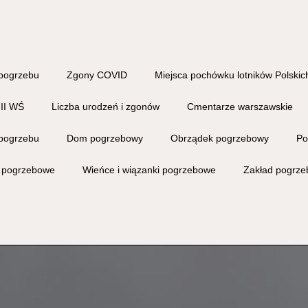
pogrzebu
Zgony COVID
Miejsca pochówku lotników Polskich
 II WŚ
Liczba urodzeń i zgonów
Cmentarze warszawskie
pogrzebu
Dom pogrzebowy
Obrządek pogrzebowy
Po
i pogrzebowe
Wieńce i wiązanki pogrzebowe
Zakład pogrz