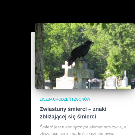
LICZBA URODZEŃ I ZGONÓW
Zwiastuny śmierci – znaki
zbliżającej się śmierci
Śmierć jest nieodłącznym elementem życia, a
zbliżające się jej nadejście często bywa