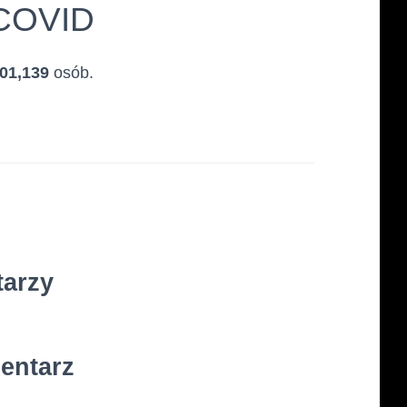
 COVID
01,139
osób.
tarzy
entarz