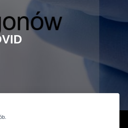
OVID
ób.