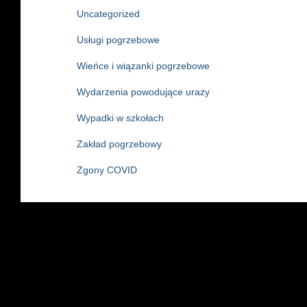
Uncategorized
Usługi pogrzebowe
Wieńce i wiązanki pogrzebowe
Wydarzenia powodujące urazy
Wypadki w szkołach
Zakład pogrzebowy
Zgony COVID