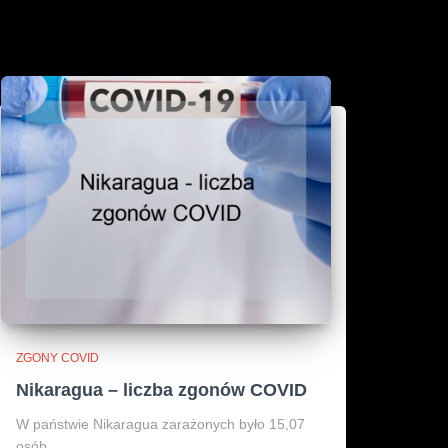
ZGONY COVID
Nikaragua – liczba zgonów COVID
W państwie Nikaragua zarażonych było 15,07
osób.