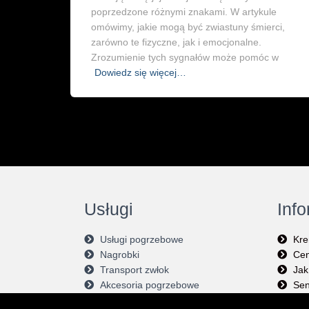
poprzedzone różnymi znakami. W artykule
omówimy, jakie mogą być zwiastuny śmierci,
zarówno te fizyczne, jak i emocjonalne.
Zrozumienie tych sygnałów może pomóc w
Dowiedz się więcej…
Usługi
Inf
Usługi pogrzebowe
Kre
Nagrobki
Cen
Transport zwłok
Jak
Akcesoria pogrzebowe
Sen