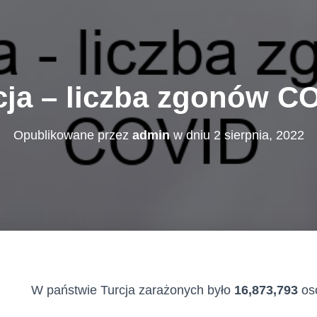
cja – liczba zgonów C
Opublikowane przez
admin
w dniu
2 sierpnia, 2022
W państwie Turcja zarażonych było
16,873,793
os