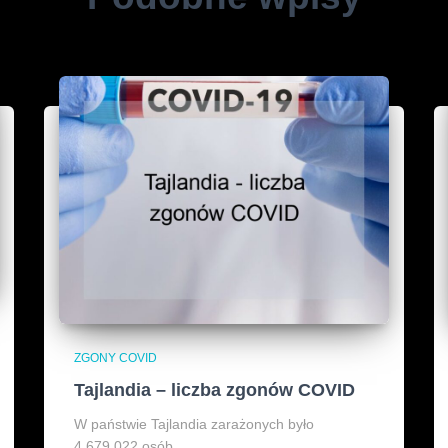
ZGONY COVID
Tajlandia – liczba zgonów COVID
W państwie Tajlandia zarażonych było
4,679,022 osób.