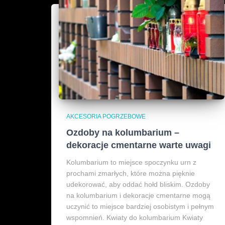
AKCESORIA POGRZEBOWE
Ozdoby na kolumbarium –
dekoracje cmentarne warte uwagi
Kolumbarium to miejsce spoczynku urn z
prochami zmarłych, które można pięknie
udekorować, aby oddać hołd bliskim. Ozdoby
na kolumbarium i dekoracje cmentarne mogą
uczynić to miejsce bardziej osobistym i pełnym
wspomnień. Kwiaty do kolumbarium Kwiaty