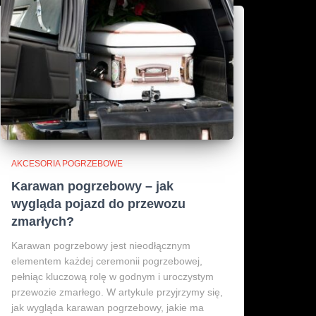
AKCESORIA POGRZEBOWE
Karawan pogrzebowy – jak
wygląda pojazd do przewozu
zmarłych?
Karawan pogrzebowy jest nieodłącznym
elementem każdej ceremonii pogrzebowej,
pełniąc kluczową rolę w godnym i uroczystym
przewozie zmarłego. W artykule przyjrzymy się,
jak wygląda karawan pogrzebowy, jakie ma