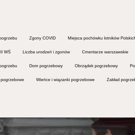
pogrzebu
Zgony COVID
Miejsca pochówku lotników Polskich
 II WŚ
Liczba urodzeń i zgonów
Cmentarze warszawskie
pogrzebu
Dom pogrzebowy
Obrządek pogrzebowy
Po
i pogrzebowe
Wieńce i wiązanki pogrzebowe
Zakład pogrz