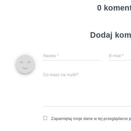
0 komen
Dodaj kom
Nazwa
*
E-mail
*
Co masz na myśli?
Zapamiętaj moje dane w tej przeglądarce p