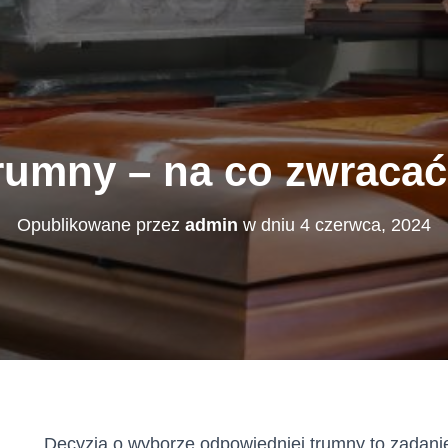
rumny – na co zwraca
Opublikowane przez
admin
w dniu
4 czerwca, 2024
Decyzja o wyborze odpowiedniej trumny to zadani