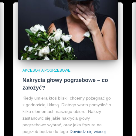
AKCESORIA POGRZEBOWE
Nakrycia głowy pogrzebowe – co
założyć?
Kiedy umiera ktoś bliski, chcemy pożegnać go
z godnością i klasą. Dlatego warto pomyśleć o
kilku elementach naszego ubioru. Należy
zastanowić się jakie nakrycia głowy
pogrzebowe wybrać, oraz jaka fryzura na
pogrzeb będzie do tego
Dowiedz się więcej…